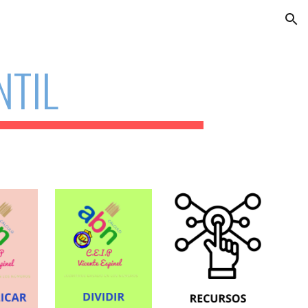
ion
NTIL