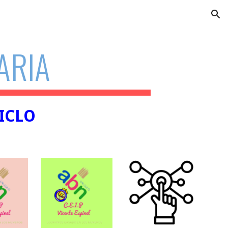
ion
ARIA
ICLO